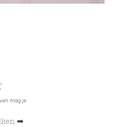
35+
ven mag je
jken ➡️