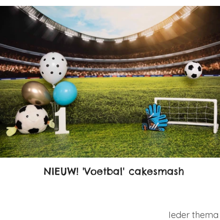
NIEUW! 'Voetbal' cakesmash
Ieder thema