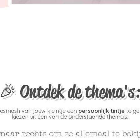
+
200+
aring
y's
🎉 Ontdek de thema's:
smash van jouw kleintje een
persoonlijk tintje
te ge
kiezen uit één van de onderstaande thema's:
naar rechts om ze allemaal te beki