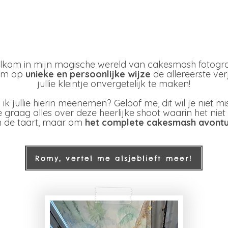
jkste shoot van De Ac
kom in mijn magische wereld van cakesmash fotograf
om op
unieke en persoonlijke wijze
de allereerste ve
jullie kleintje onvergetelijk te maken!
ik jullie hierin meenemen? Geloof me, dit wil je niet mi
lie graag alles over deze heerlijke shoot waarin het niet
 de taart, maar om
het complete cakesmash avontu
Romy, vertel me alsjeblieft meer!