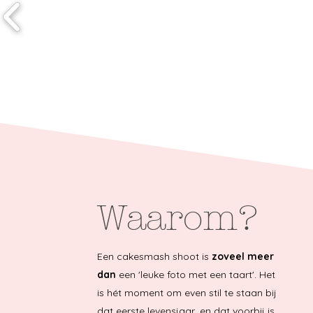
Waarom?
Een cakesmash shoot is
zoveel meer
dan
een 'leuke foto met een taart'. Het
is hét moment om even stil te staan bij
dat eerste levensjaar, en dat voorbij is