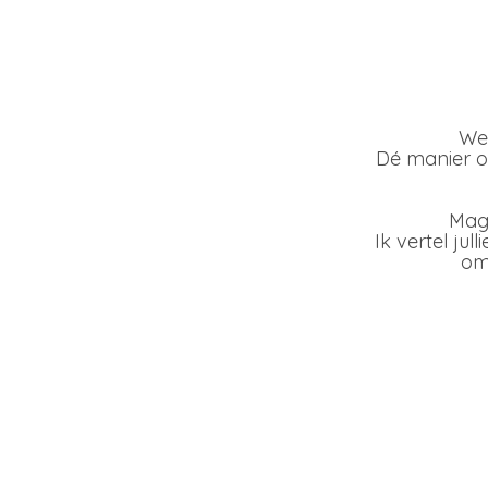
De vroli
Wel
Dé manier 
Mag 
Ik vertel jul
om