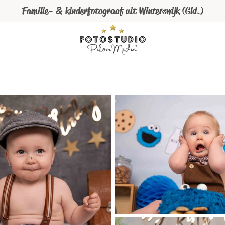
Familie- & kinderfotograaf uit Winterswijk (Gld.)
Pasfoto's
Fotoshoot plannen
Cakesmash D