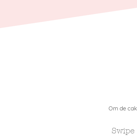
7
jaar erv
met bab
Om de cake
Swipe 