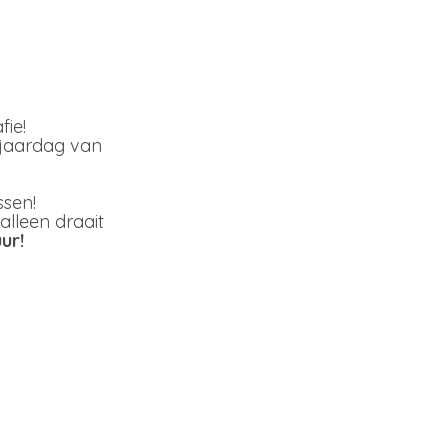
hterhoek!
ie!
rjaardag van
ssen!
 alleen draait
ur!