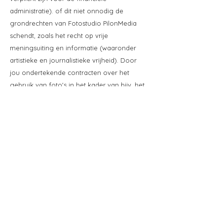
administratie). of dit niet onnodig de
grondrechten van Fotostudio PilonMedia
schendt, zoals het recht op vrije
meningsuiting en informatie (waaronder
artistieke en journalistieke vrijheid). Door
jou ondertekende contracten over het
gebruik van foto's in het kader van bijv. het
portretrecht, zoals een modelovereenkomst
en/of quitclaim in beginsel zijn uitgesloten
van het recht op intrekking van
toestemming.
Artikel 9: Cookies
Onze website verzamelt informatie met
behulp van cookies. Een cookie is een klein
tekstbestand dat bij het eerste bezoek wordt
opgeslagen op de computer, tablet of